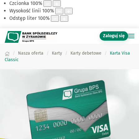
Czcionka
100
%
Wysokość linii
100
%
Odstęp liter
100
%
Zaloguj się
Nasza oferta
Karty
Karty debetowe
Karta Visa
Classic