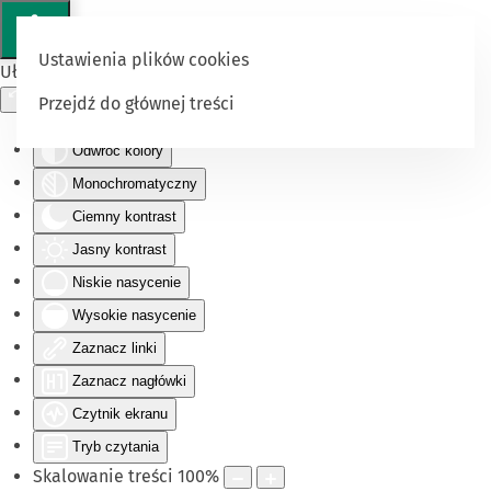
Ustawienia plików cookies
Ułatwienia dostępu
Przejdź do głównej treści
Odwróć kolory
Monochromatyczny
Ciemny kontrast
Jasny kontrast
Niskie nasycenie
Wysokie nasycenie
Zaznacz linki
Zaznacz nagłówki
Czytnik ekranu
Tryb czytania
Skalowanie treści
100
%