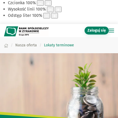
Czcionka
100
%
Wysokość linii
100
%
Odstęp liter
100
%
Zaloguj się
Nasza oferta
Lokaty terminowe