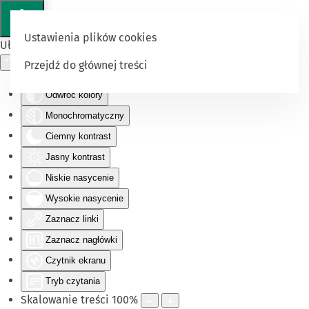
Ustawienia plików cookies
Ułatwienia dostępu
Przejdź do głównej treści
Odwróć kolory
Monochromatyczny
Ciemny kontrast
Jasny kontrast
Niskie nasycenie
Wysokie nasycenie
Zaznacz linki
Zaznacz nagłówki
Czytnik ekranu
Tryb czytania
Skalowanie treści
100
%