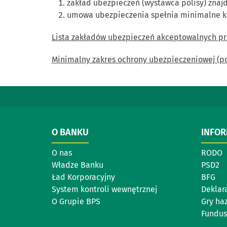
zakład ubezpieczeń (wystawca polisy) znaj
umowa ubezpieczenia spełnia minimalne kr
Lista zakładów ubezpieczeń akceptowalnych pr
Minimalny zakres ochrony ubezpieczeniowej (p
O BANKU
INFO
O nas
RODO
Władze Banku
PSD2
Ład Korporacyjny
BFG
System kontroli wewnętrznej
Deklar
O Grupie BPS
Gry ha
Fundus