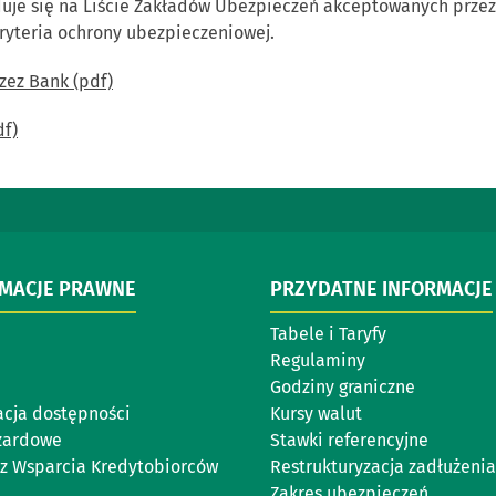
duje się na Liście Zakładów Ubezpieczeń akceptowanych przez
yteria ochrony ubezpieczeniowej.
zez Bank (pdf)
df)
RMACJE PRAWNE
PRZYDATNE INFORMACJE
Tabele i Taryfy
Regulaminy
Godziny graniczne
acja dostępności
Kursy walut
zardowe
Stawki referencyjne
z Wsparcia Kredytobiorców
Restrukturyzacja zadłużenia
Zakres ubezpieczeń