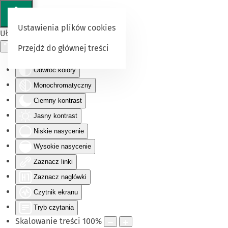
Ustawienia plików cookies
Ułatwienia dostępu
Przejdź do głównej treści
Odwróć kolory
Monochromatyczny
Ciemny kontrast
Jasny kontrast
Niskie nasycenie
Wysokie nasycenie
Zaznacz linki
Zaznacz nagłówki
Czytnik ekranu
Tryb czytania
Skalowanie treści
100
%